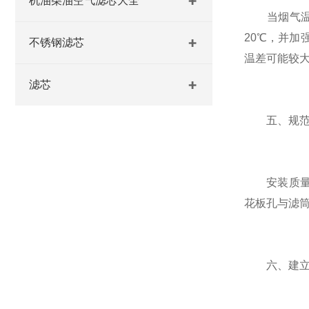
机油柴油空气滤芯大全
当烟气温度
20℃，并
不锈钢滤芯
温差可能较
滤芯
五、规范
安装质量直
花板孔与滤
六、建立