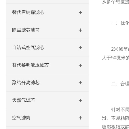
从多个维度提
替代唐纳森滤芯
一、优化工
除尘滤芯滤筒
自洁式空气滤芯
2米滤筒由
大于50微
替代黎明液压滤芯
聚结分离滤芯
二、合理选
天然气滤芯
针对不同粉
空气滤筒
滑、不易粘
吸湿板结或