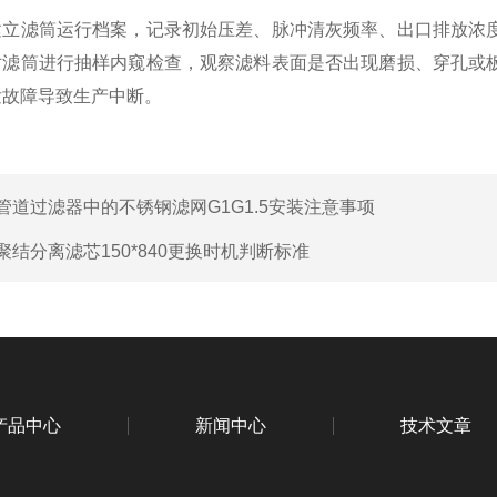
滤筒运行档案，记录初始压差、脉冲清灰频率、出口排放浓度等
对滤筒进行抽样内窥检查，观察滤料表面是否出现磨损、穿孔或
发故障导致生产中断。
管道过滤器中的不锈钢滤网G1G1.5安装注意事项
聚结分离滤芯150*840更换时机判断标准
产品中心
新闻中心
技术文章