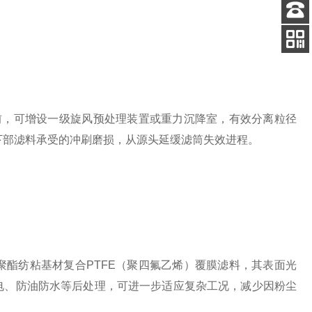
客服
电话
关注
公众号
，可增设一级旋风预处理装置或重力沉降室，有效分离粒径
下部滤料承受的冲刷磨损，从源头延缓滤筒失效进程。
纺粘基材复合PTFE（聚四氟乙烯）覆膜滤料，其表面光
电、防油防水等后处理，可进一步适应复杂工况，减少因粉尘