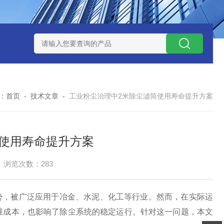
300373润滑油滤芯
300373英德诺曼液压油滤芯
FLX150*1
：
首页
-
技术文章
-
工业粉尘治理中2米除尘滤筒使用寿命提升方案
筒使用寿命提升方案
浏览次数：283
势，被广泛应用于冶金、水泥、化工等行业。然而，在实际运
维成本，也影响了除尘系统的稳定运行。针对这一问题，本文