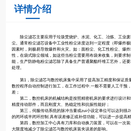
详情介绍
除尘滤芯主要应用于垃圾焚烧炉、水泥、化工、冶炼、工业废
尘。通常粉尘滤芯设备中工业性粉尘浓度达到一定程度（即爆炸极
因素时，则极易导致爆炸和火灾。如：面粉尘、化工性粉尘、爆炸
性，在袋式除尘领域，如这些当粉尘需要用布袋来收集，则要求制
能，生产防静电粉尘滤芯除了具备生产普通聚酯纤维工艺外，还要
处理。
第1，除尘滤芯与数控机床集中采用了提高加工精度和保证质量
数控程序自动控制进行加工，在工作过程中.一般不需要人工干预
差；
第二，数控机床的机械结构是按照精密机床的要求进行设计和
精度传动部件，而且刚度大、热稳定性和抗振性能好；
第三，伺服传动系统的脉冲当量或zui小设定单位可以达到很J
的闭环或半闭环控制.具有误差修正或补偿功能，可以进一步提高
第四，数控加工中心具有刀库和自动换刀装置，可以在一次装夹
大限度地减少了除尘滤芯与数控机床装夹误差的影响。